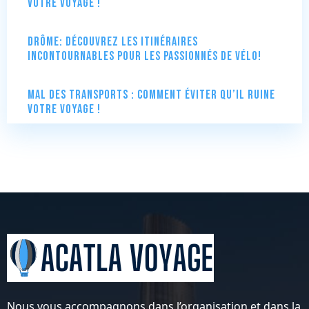
votre voyage !
Drôme: Découvrez les itinéraires
incontournables pour les passionnés de vélo!
Mal des transports : comment éviter qu’il ruine
votre voyage !
Nous vous accompagnons dans l’organisation et dans la