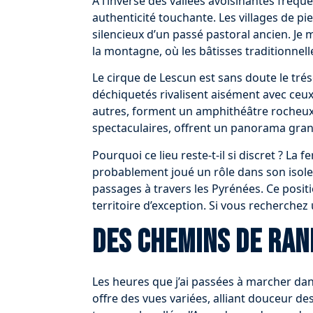
À l’inverse des vallées avoisinantes fréque
authenticité touchante. Les villages de pi
silencieux d’un passé pastoral ancien. Je
la montagne, où les bâtisses traditionnell
Le cirque de Lescun est sans doute le trés
déchiquetés rivalisent aisément avec ceux d
autres, forment un amphithéâtre rocheux 
spectaculaires, offrent un panorama gra
Pourquoi ce lieu reste-t-il si discret ? L
probablement joué un rôle dans son isole
passages à travers les Pyrénées. Ce pos
territoire d’exception. Si vous recherchez u
Des chemins de ra
Les heures que j’ai passées à marcher da
offre des vues variées, alliant douceur d