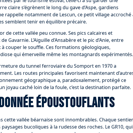
ntées par le tourisme estival, celle-ci a su garder une
erre claire s’égrènent le long du gave d’Aspe, gardiens
 me rappelle notamment de Lescun, ce petit village accroché 
es semblent tenir en équilibre précaire.
or de cette vallée peu connue. Ses pics calcaires et
e Gavarnie. L’Aiguille d’Ansabère et le pic d’Anie, entre
à couper le souffle. Ces formations géologiques,
ndiose qui émerveille même les montagnards expérimentés
a fermeture du tunnel ferroviaire du Somport en 1970 a
ment. Les routes principales favorisent maintenant d’autre
itionnement géographique a, paradoxalement, protégé ce
n joyau caché loin de la foule, c’est la destination parfaite.
ndonnée époustouflants
ns cette vallée béarnaise sont innombrables. Chaque sentie
es paysages bucoliques à la rudesse des roches. Le GR10, qui