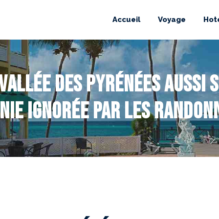
Accueil
Voyage
Hot
vallée des Pyrénées aussi 
nie ignorée par les randon