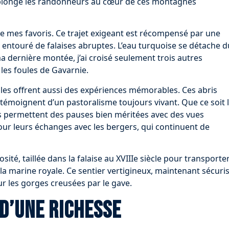
, plonge les randonneurs au cœur de ces montagnes
 de mes favoris. Ce trajet exigeant est récompensé par une
 entouré de falaises abruptes. L’eau turquoise se détache d
a dernière montée, j’ai croisé seulement trois autres
les foules de Gavarnie.
es offrent aussi des expériences mémorables. Ces abris
, témoignent d’un pastoralisme toujours vivant. Que ce soit 
es permettent des pauses bien méritées avec des vues
r leurs échanges avec les bergers, qui continuent de
ité, taillée dans la falaise au XVIIIe siècle pour transporte
la marine royale. Ce sentier vertigineux, maintenant sécuri
ur les gorges creusées par le gave.
 d’une richesse