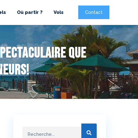
els
Où partir ?
Vols
Contact
spectaculaire que
neurs!