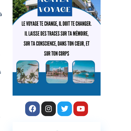
à
.
s
r