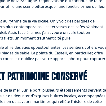
ypique de la Bretagne, région voisine qui continue de faire
r offre une scène pittoresque : une fenêtre ornée de fleur
at au rythme de la vie locale. On y voit des barques de
iers plus contemporains. Les terrasses des cafés s’animant
eil. Assis face à la mer, j’ai savouré un café tout en
rs filets, un moment d’authenticité pure.
île offre des vues époustouflantes. Les sentiers côtiers vou
ages de sable. La pointe du Castelli, en particulier, offre
 conseil : n’oubliez pas votre appareil photo pour capturer
et patrimoine conservé
es de la mer. Sur le port, plusieurs établissements servent d
 plaisir de déguster d’exquises huîtres locales, accompagnées
osion de saveurs maritimes qui reflète l’histoire de cette