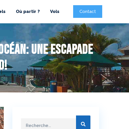
els
Où partir ?
Vols
Contact
’océan: Une escapade
d!