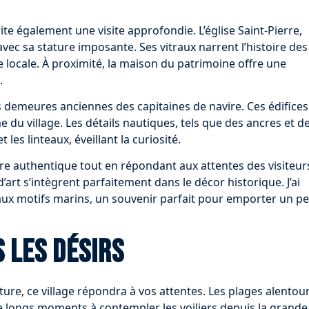
ite également une visite approfondie. L’église Saint-Pierre,
vec sa stature imposante. Ses vitraux narrent l’histoire des
ie locale. À proximité, la maison du patrimoine offre une
.
s demeures anciennes des capitaines de navire. Ces édifices
 du village. Les détails nautiques, tels que des ancres et d
 les linteaux, éveillant la curiosité.
ère authentique tout en répondant aux attentes des visiteur
’art s’intègrent parfaitement dans le décor historique. J’ai
ux motifs marins, un souvenir parfait pour emporter un p
 les désirs
ure, ce village répondra à vos attentes. Les plages alentou
 de longs moments à contempler les voiliers depuis la grande