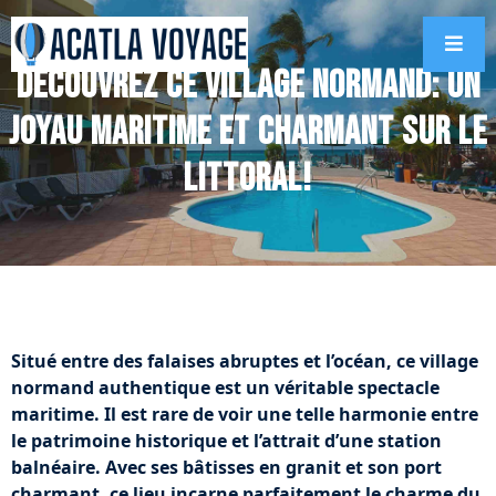
Découvrez ce village normand: Un
joyau maritime et charmant sur le
littoral!
Situé entre des falaises abruptes et l’océan, ce village
normand authentique est un véritable spectacle
maritime. Il est rare de voir une telle harmonie entre
le patrimoine historique et l’attrait d’une station
balnéaire. Avec ses bâtisses en granit et son port
charmant, ce lieu incarne parfaitement le charme du