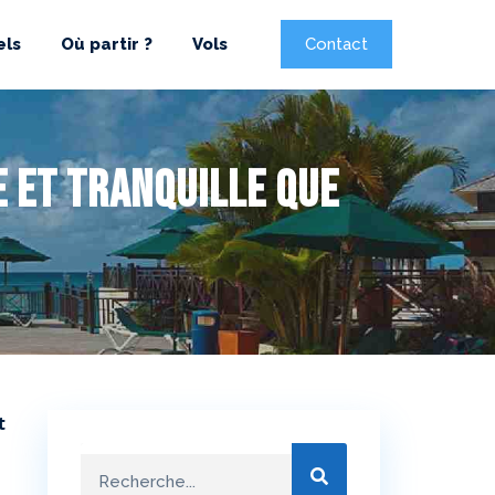
els
Où partir ?
Vols
Contact
e et tranquille que
t