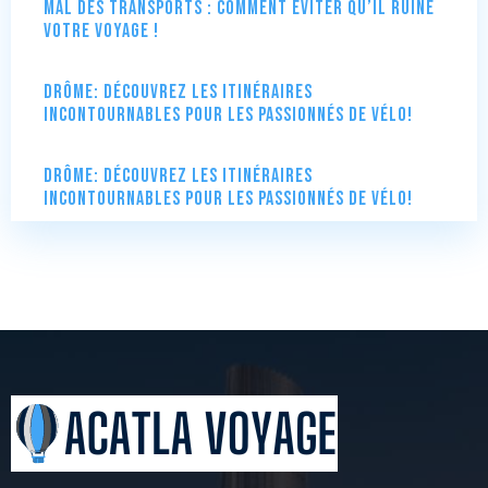
Mal des transports : comment éviter qu’il ruine
votre voyage !
Drôme: Découvrez les itinéraires
incontournables pour les passionnés de vélo!
Drôme: Découvrez les itinéraires
incontournables pour les passionnés de vélo!