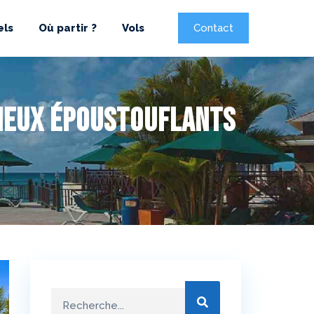
els
Où partir ?
Vols
Contact
lieux époustouflants