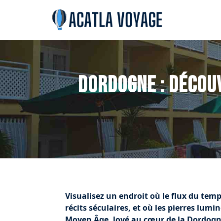
Dordogne : Découv
Visualisez un endroit où le flux du t
récits séculaires, et où les pierres lumi
Moyen Âge, lové au cœur de la Dordog