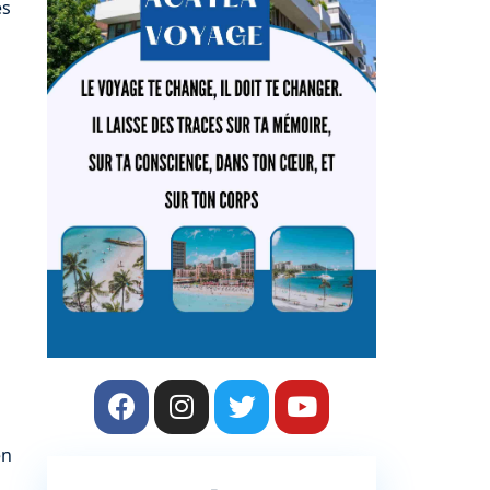
es
en