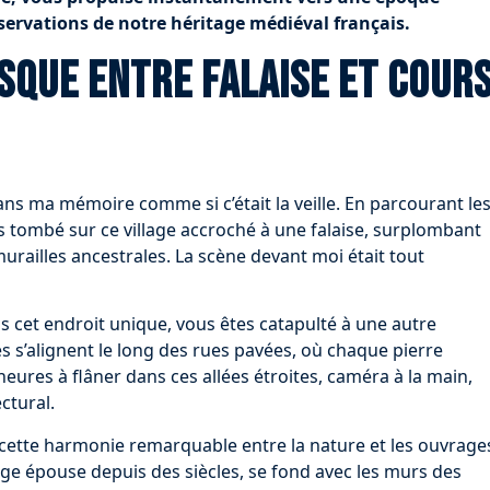
nservations de notre héritage médiéval français.
sque entre falaise et cour
ns ma mémoire comme si c’était la veille. En parcourant le
is tombé sur ce village accroché à une falaise, surplombant
ailles ancestrales. La scène devant moi était tout
ns cet endroit unique, vous êtes catapulté à une autre
 s’alignent le long des rues pavées, où chaque pierre
heures à flâner dans ces allées étroites, caméra à la main,
ctural.
t cette harmonie remarquable entre la nature et les ouvrage
llage épouse depuis des siècles, se fond avec les murs des