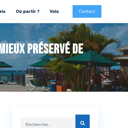
els
Où partir ?
Vols
Contact
 mieux préservé de