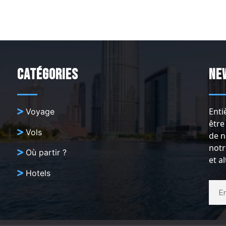
Catégories
Ne
Enti
Voyage
être
Vols
de n
notr
Où partir ?
et a
Hotels