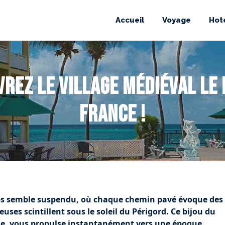
Accueil
Voyage
Hot
rez le village médiéval le
France !
emps semble suspendu, où chaque chemin pavé évoque des
neuses scintillent sous le soleil du Périgord. Ce bijou du
ne, vous propulse instantanément vers une époque