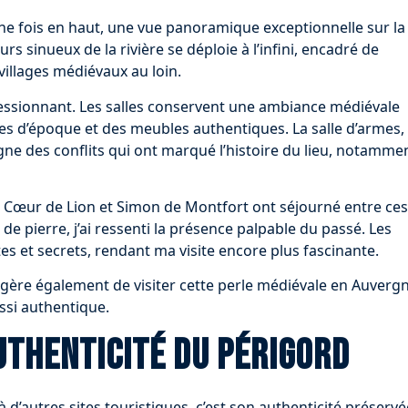
ne fois en haut, une vue panoramique exceptionnelle sur la
rs sinueux de la rivière se déploie à l’infini, encadré de
villages médiévaux au loin.
ressionnant. Les salles conservent une ambiance médiévale
es d’époque et des meubles authentiques. La salle d’armes,
ne des conflits qui ont marqué l’histoire du lieu, notamme
rd Cœur de Lion et Simon de Montfort ont séjourné entre ces
e pierre, j’ai ressenti la présence palpable du passé. Les
 et secrets, rendant ma visite encore plus fascinante.
uggère également de visiter cette perle médiévale en Auverg
ssi authentique.
uthenticité du Périgord
 d’autres sites touristiques, c’est son authenticité préservé