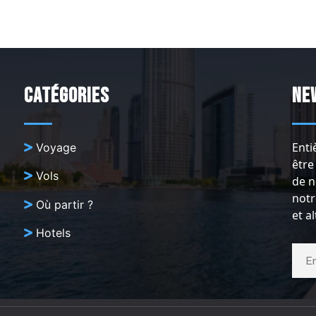
Catégories
Ne
Enti
Voyage
être
Vols
de n
notr
Où partir ?
et a
Hotels