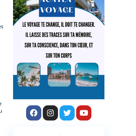
es
e
u