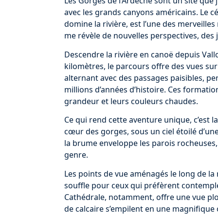
Les Gorges de l’Ardèche sont un site que j
avec les grands canyons américains. Le cé
domine la rivière, est l’une des merveille
me révèle de nouvelles perspectives, des 
Descendre la rivière en canoë depuis Vall
kilomètres, le parcours offre des vues sur
alternant avec des passages paisibles, p
millions d’années d’histoire. Ces formati
grandeur et leurs couleurs chaudes.
Ce qui rend cette aventure unique, c’est l
cœur des gorges, sous un ciel étoilé d’une 
la brume enveloppe les parois rocheuses
genre.
Les points de vue aménagés le long de la
souffle pour ceux qui préfèrent contemple
Cathédrale, notamment, offre une vue plo
de calcaire s’empilent en une magnifique 