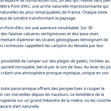
’ai exploré de nombreuses fois, un lieu qui rivalise sans pei
lèbre Pont d’Arc, une arche naturelle impressionnante qui
s naturelles les plus remarquables de France. Chaque visite
jeux de lumière transformant le paysage.
on-Pont-d’Arc est une aventure inoubliable. Sur 30
 des falaises calcaires vertigineuses et des eaux vives
ermettant d’admirer les strates géologiques témoignant de
ons rocheuses rappellent les canyons du Nevada par leur
a possibilité de camper sur des plages de galets, nichées au
pureté incroyable, bercé par le son de l’eau. Au lever du jou
, créant une atmosphère presque mystique, unique en son
 route panoramique offrent des perspectives à couper le
r ces merveilles depuis les hauteurs. Le belvédère de la
ngeante sur un grand méandre de la rivière, où les couche
œuvre d’art naturelle.