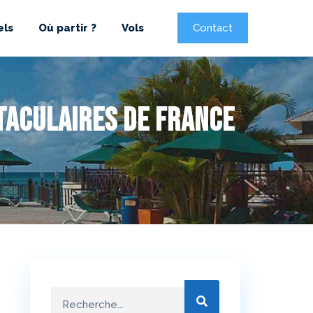
els
Où partir ?
Vols
Contact
taculaires de France