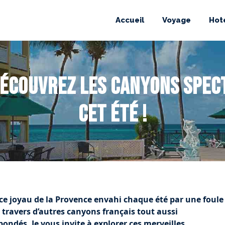
Accueil
Voyage
Hot
Découvrez les canyons spec
cet été !
ce joyau de la Provence envahi chaque été par une foule
 travers d’autres canyons français tout aussi
ndés. Je vous invite à explorer ces merveilles