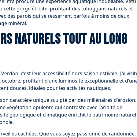
nel m’a procuré une expérience aquatique inoubliable. Vêtu
 cette gorge étroite, profitant des toboggans naturels et
avec des parois qui se resserrent parfois à moins de deux
sage minéral.
rs naturels tout au long
erdon, c’est leur accessibilité hors saison estivale. J’ai visit
octobre, profitant d’une luminosité exceptionnelle et d’un
nt douces, idéales pour les activités nautiques.
on caractère unique sculpté par des millénaires d’érosion.
e végétation opulente qui contraste avec l’aridité de
sité géologique et climatique enrichit le patrimoine naturel
ondie.
merveilles cachées. Que vous soyez passionné de randonnée,