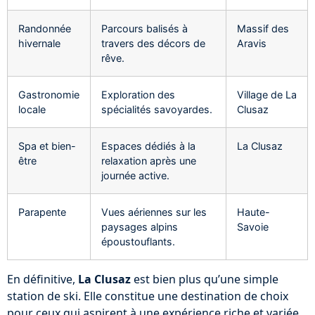
Randonnée
Parcours balisés à
Massif des
hivernale
travers des décors de
Aravis
rêve.
Gastronomie
Exploration des
Village de La
locale
spécialités savoyardes.
Clusaz
Spa et bien-
Espaces dédiés à la
La Clusaz
être
relaxation après une
journée active.
Parapente
Vues aériennes sur les
Haute-
paysages alpins
Savoie
époustouflants.
En définitive,
La Clusaz
est bien plus qu’une simple
station de ski. Elle constitue une destination de choix
pour ceux qui aspirent à une expérience riche et variée