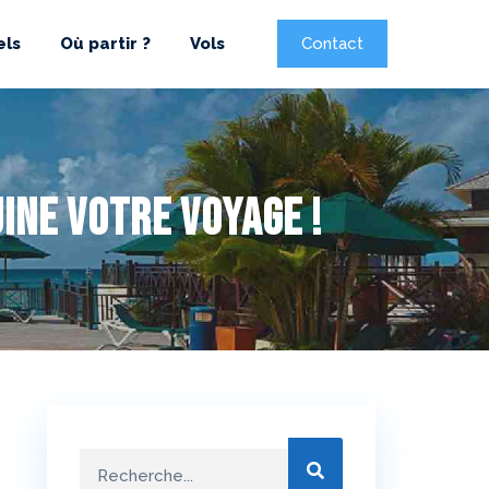
els
Où partir ?
Vols
Contact
ine votre voyage !