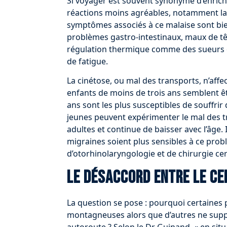
Si voyager est souvent synonyme d’enrich
réactions moins agréables, notamment la c
symptômes associés à ce malaise sont bie
problèmes gastro-intestinaux, maux de têt
régulation thermique comme des sueurs o
de fatigue.
La cinétose, ou mal des transports, n’aff
enfants de moins de trois ans semblent êt
ans sont les plus susceptibles de souffri
jeunes peuvent expérimenter le mal des t
adultes et continue de baisser avec l’âge.
migraines soient plus sensibles à ce prob
d’otorhinolaryngologie et de chirurgie ce
Le désaccord entre le ce
La question se pose : pourquoi certaines 
montagneuses alors que d’autres ne sup
autoroute ? Selon le Dr Guinand, « en si