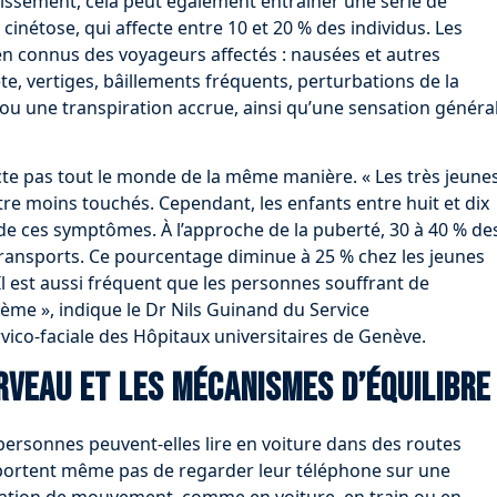
issement, cela peut également entraîner une série de
inétose, qui affecte entre 10 et 20 % des individus. Les
n connus des voyageurs affectés : nausées et autres
e, vertiges, bâillements fréquents, perturbations de la
u une transpiration accrue, ainsi qu’une sensation généra
ecte pas tout le monde de la même manière. « Les très jeune
re moins touchés. Cependant, les enfants entre huit et dix
r de ces symptômes. À l’approche de la puberté, 30 à 40 % de
ransports. Ce pourcentage diminue à 25 % chez les jeunes
 Il est aussi fréquent que les personnes souffrant de
lème », indique le Dr Nils Guinand du Service
rvico-faciale des Hôpitaux universitaires de Genève.
rveau et les mécanismes d’équilibre
personnes peuvent-elles lire en voiture dans des routes
portent même pas de regarder leur téléphone sur une
tuation de mouvement, comme en voiture, en train ou en