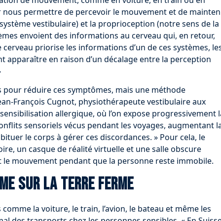
r nous permettre de percevoir le mouvement et de mainten
ne (système vestibulaire) et la proprioception (notre sens de la
tèmes envoient des informations au cerveau qui, en retour,
 cerveau priorise les informations d’un de ces systèmes, le
 apparaître en raison d’un décalage entre la perception
»
nts pour réduire ces symptômes, mais une méthode
Jean-François Cugnot, physiothérapeute vestibulaire aux
sensibilisation allergique, où l’on expose progressivement l
onflits sensoriels vécus pendant les voyages, augmentant l
abituer le corps à gérer ces discordances. » Pour cela, le
ire, un casque de réalité virtuelle et une salle obscure
t le mouvement pendant que la personne reste immobile.
me sur la terre ferme
 comme la voiture, le train, l’avion, le bateau et même les
al des transports chez les personnes sensibles. « En Suisse