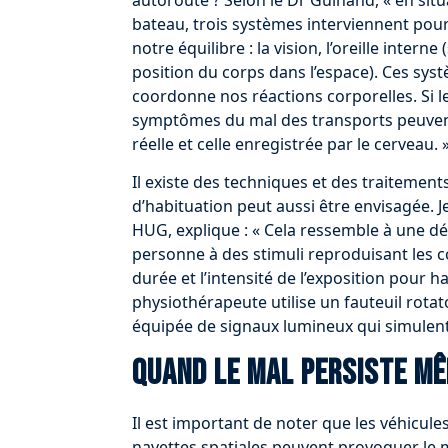
bateau, trois systèmes interviennent pou
notre équilibre : la vision, l’oreille inter
position du corps dans l’espace). Ces sys
coordonne nos réactions corporelles. Si le
symptômes du mal des transports peuvent
réelle et celle enregistrée par le cerveau. 
Il existe des techniques et des traiteme
d’habituation peut aussi être envisagée. 
HUG, explique : « Cela ressemble à une dé
personne à des stimuli reproduisant les c
durée et l’intensité de l’exposition pour h
physiothérapeute utilise un fauteuil rotato
équipée de signaux lumineux qui simulen
Quand le mal persiste mê
Il est important de noter que les véhicules
navettes spatiales peuvent provoquer le m