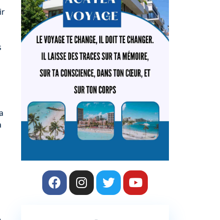
ir
s
a
a
,