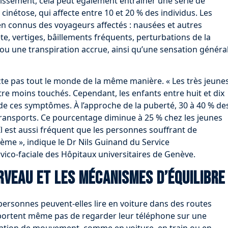
issement, cela peut également entraîner une série de
inétose, qui affecte entre 10 et 20 % des individus. Les
n connus des voyageurs affectés : nausées et autres
e, vertiges, bâillements fréquents, perturbations de la
u une transpiration accrue, ainsi qu’une sensation généra
ecte pas tout le monde de la même manière. « Les très jeune
re moins touchés. Cependant, les enfants entre huit et dix
r de ces symptômes. À l’approche de la puberté, 30 à 40 % de
ransports. Ce pourcentage diminue à 25 % chez les jeunes
 Il est aussi fréquent que les personnes souffrant de
lème », indique le Dr Nils Guinand du Service
rvico-faciale des Hôpitaux universitaires de Genève.
rveau et les mécanismes d’équilibre
personnes peuvent-elles lire en voiture dans des routes
portent même pas de regarder leur téléphone sur une
tuation de mouvement, comme en voiture, en train ou en