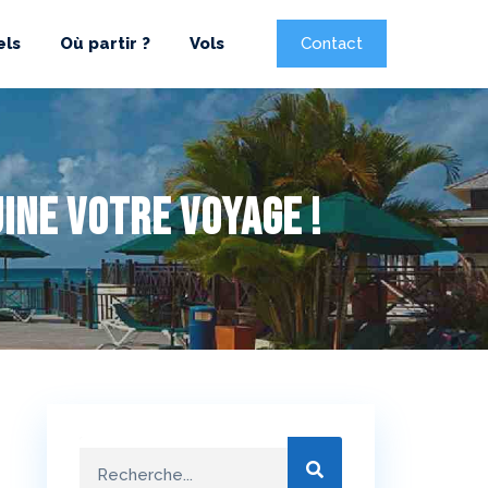
els
Où partir ?
Vols
Contact
ine votre voyage !