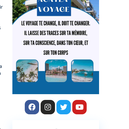
ir
s
a
a
,