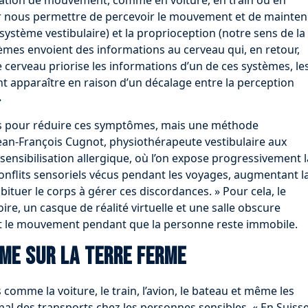
r nous permettre de percevoir le mouvement et de mainten
ne (système vestibulaire) et la proprioception (notre sens de la
tèmes envoient des informations au cerveau qui, en retour,
 cerveau priorise les informations d’un de ces systèmes, le
 apparaître en raison d’un décalage entre la perception
»
nts pour réduire ces symptômes, mais une méthode
Jean-François Cugnot, physiothérapeute vestibulaire aux
sensibilisation allergique, où l’on expose progressivement l
onflits sensoriels vécus pendant les voyages, augmentant l
abituer le corps à gérer ces discordances. » Pour cela, le
ire, un casque de réalité virtuelle et une salle obscure
t le mouvement pendant que la personne reste immobile.
me sur la terre ferme
 comme la voiture, le train, l’avion, le bateau et même les
al des transports chez les personnes sensibles. « En Suisse