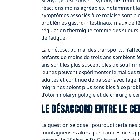
Si voyager est souvent synonyme d’enrich
réactions moins agréables, notamment la c
symptômes associés à ce malaise sont bie
problèmes gastro-intestinaux, maux de têt
régulation thermique comme des sueurs o
de fatigue.
La cinétose, ou mal des transports, n’aff
enfants de moins de trois ans semblent êt
ans sont les plus susceptibles de souffri
jeunes peuvent expérimenter le mal des t
adultes et continue de baisser avec l’âge.
migraines soient plus sensibles à ce prob
d’otorhinolaryngologie et de chirurgie ce
Le désaccord entre le ce
La question se pose : pourquoi certaines 
montagneuses alors que d’autres ne sup
autoroute ? Selon le Dr Guinand, « en si