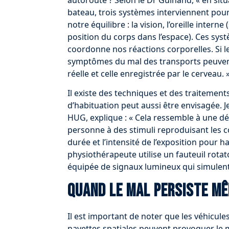
bateau, trois systèmes interviennent pou
notre équilibre : la vision, l’oreille inter
position du corps dans l’espace). Ces sys
coordonne nos réactions corporelles. Si le
symptômes du mal des transports peuvent
réelle et celle enregistrée par le cerveau. 
Il existe des techniques et des traiteme
d’habituation peut aussi être envisagée. 
HUG, explique : « Cela ressemble à une dé
personne à des stimuli reproduisant les c
durée et l’intensité de l’exposition pour h
physiothérapeute utilise un fauteuil rotato
équipée de signaux lumineux qui simulen
Quand le mal persiste mê
Il est important de noter que les véhicules
navettes spatiales peuvent provoquer le m