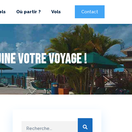
els
Où partir ?
Vols
Contact
ine votre voyage !