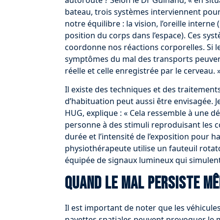
bateau, trois systèmes interviennent pou
notre équilibre : la vision, l’oreille inter
position du corps dans l’espace). Ces sys
coordonne nos réactions corporelles. Si le
symptômes du mal des transports peuvent
réelle et celle enregistrée par le cerveau. 
Il existe des techniques et des traiteme
d’habituation peut aussi être envisagée. 
HUG, explique : « Cela ressemble à une dé
personne à des stimuli reproduisant les c
durée et l’intensité de l’exposition pour h
physiothérapeute utilise un fauteuil rotato
équipée de signaux lumineux qui simulen
Quand le mal persiste mê
Il est important de noter que les véhicules
navettes spatiales peuvent provoquer le m