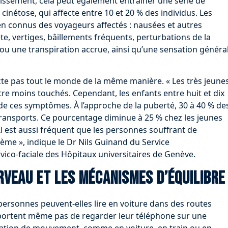
issement, cela peut également entraîner une série de
inétose, qui affecte entre 10 et 20 % des individus. Les
n connus des voyageurs affectés : nausées et autres
e, vertiges, bâillements fréquents, perturbations de la
u une transpiration accrue, ainsi qu’une sensation généra
ecte pas tout le monde de la même manière. « Les très jeune
re moins touchés. Cependant, les enfants entre huit et dix
r de ces symptômes. À l’approche de la puberté, 30 à 40 % de
ransports. Ce pourcentage diminue à 25 % chez les jeunes
 Il est aussi fréquent que les personnes souffrant de
lème », indique le Dr Nils Guinand du Service
rvico-faciale des Hôpitaux universitaires de Genève.
rveau et les mécanismes d’équilibre
personnes peuvent-elles lire en voiture dans des routes
portent même pas de regarder leur téléphone sur une
tuation de mouvement, comme en voiture, en train ou en