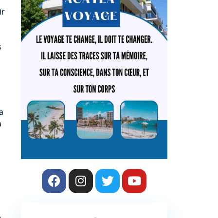
ir
s
a
a
,