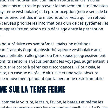
r nous permettre de percevoir le mouvement et de mainten
ne (système vestibulaire) et la proprioception (notre sens de la
tèmes envoient des informations au cerveau qui, en retour,
 cerveau priorise les informations d’un de ces systèmes, le
 apparaître en raison d’un décalage entre la perception
»
nts pour réduire ces symptômes, mais une méthode
Jean-François Cugnot, physiothérapeute vestibulaire aux
sensibilisation allergique, où l’on expose progressivement l
onflits sensoriels vécus pendant les voyages, augmentant l
abituer le corps à gérer ces discordances. » Pour cela, le
ire, un casque de réalité virtuelle et une salle obscure
t le mouvement pendant que la personne reste immobile.
me sur la terre ferme
 comme la voiture, le train, l’avion, le bateau et même les
al des transports chez les personnes sensibles. « En Suisse