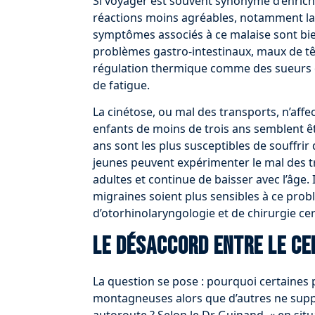
Si voyager est souvent synonyme d’enrich
réactions moins agréables, notamment la c
symptômes associés à ce malaise sont bie
problèmes gastro-intestinaux, maux de têt
régulation thermique comme des sueurs o
de fatigue.
La cinétose, ou mal des transports, n’aff
enfants de moins de trois ans semblent êt
ans sont les plus susceptibles de souffri
jeunes peuvent expérimenter le mal des t
adultes et continue de baisser avec l’âge.
migraines soient plus sensibles à ce prob
d’otorhinolaryngologie et de chirurgie ce
Le désaccord entre le ce
La question se pose : pourquoi certaines 
montagneuses alors que d’autres ne sup
autoroute ? Selon le Dr Guinand, « en si