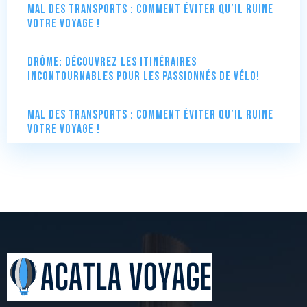
Mal des transports : comment éviter qu’il ruine
votre voyage !
Drôme: Découvrez les itinéraires
incontournables pour les passionnés de vélo!
Mal des transports : comment éviter qu’il ruine
votre voyage !