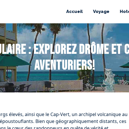
Accueil
Voyage
Hot
aire : Explorez Drôme et C
aventuriers!
s élevés, ainsi que le Cap-Vert, un archipel volcanique au
s époustouflants. Bien que géographiquement distants, ces
ans le cœur des randonneurs en quête de vérité et