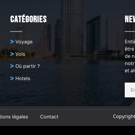
Catégories
Ne
Enti
Voyage
être
Vols
de n
notr
Où partir ?
et a
Hotels
Copyrigh
ions légales
Contact