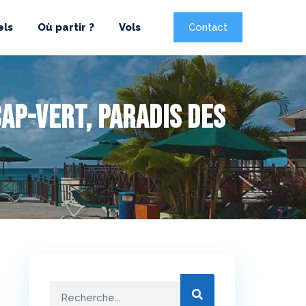
els
Où partir ?
Vols
Contact
ap-Vert, paradis des